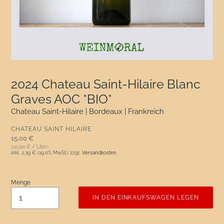
2024 Chateau Saint-Hilaire Blanc
Graves AOC *BIO*
Chateau Saint-Hilaire | Bordeaux | Frankreich
VERKÄUFER
CHATEAU SAINT HILAIRE
Normaler Preis
15,00 €
(20,00 € / Liter)
inkl.
2,39 €
(19.0% MwSt.) zzgl.
Versandkosten
Menge
IN DEN EINKAUFSWAGEN LEGEN