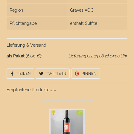
Region
Graves AOC
Pflichtangabe
enthält Sulfite
Lieferung & Versand
als Paket
(6,00 €)
:
Lieferung bis: 13.08.26 14:00 Uhr
AUF
AUF
AUF
TEILEN
TWITTERN
PINNEN
FACEBOOK
TWITTER
PINTEREST
TEILEN
TWITTERN
PINNEN
Empfohlene Produkte
(
1
/
2
)