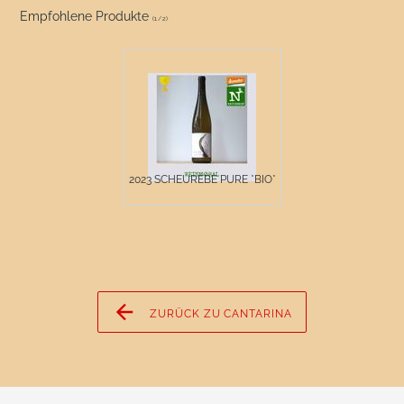
Empfohlene Produkte
(
1
/
2
)
2023 SCHEUREBE PURE *BIO*
ZURÜCK ZU CANTARINA