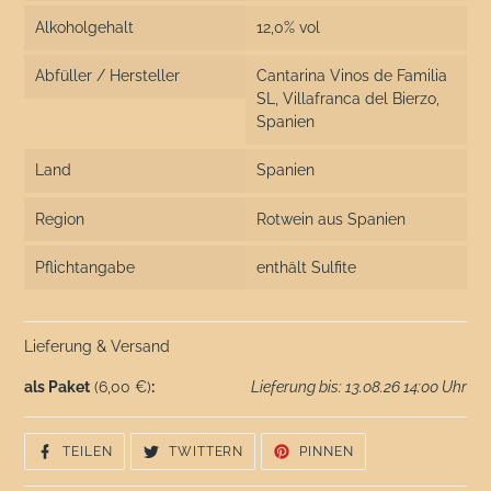
Alkoholgehalt
12,0% vol
Abfüller / Hersteller
Cantarina Vinos de Familia
SL, Villafranca del Bierzo,
Spanien
Land
Spanien
Region
Rotwein aus Spanien
Pflichtangabe
enthält Sulfite
Lieferung & Versand
als Paket
(6,00 €)
:
Lieferung bis: 13.08.26 14:00 Uhr
AUF
AUF
AUF
TEILEN
TWITTERN
PINNEN
FACEBOOK
TWITTER
PINTEREST
TEILEN
TWITTERN
PINNEN