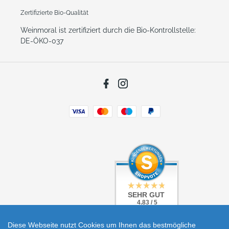
Zertifizierte Bio-Qualität
Weinmoral ist zertifiziert durch die Bio-Kontrollstelle:
DE-ÖKO-037
Facebook
Instagram
Zahlungsarten
SEHR GUT
SEHR GUT
4.83 / 5
4.83 / 5
aus 5 Bewertungen
aus 5 Bewertungen
bei: shopvote.de
bei: shopvote.de
Diese Webseite nutzt Cookies um Ihnen das bestmögliche