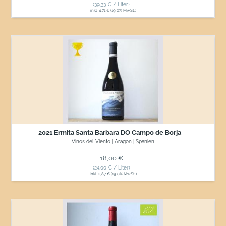
(39,33 € / Liter)
inkl. 4,71 € (19.0% MwSt.)
2021
Ermita
Santa
Barbara
DO
Campo
de
Borja
2021 Ermita Santa Barbara DO Campo de Borja
Vinos del Viento | Aragon | Spanien
Normaler Preis
18,00 €
(24,00 € / Liter)
inkl. 2,87 € (19.0% MwSt.)
2020
Malcaracter