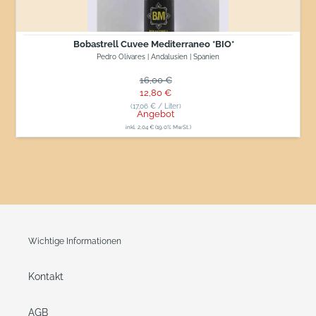
Bobastrell Cuvee Mediterraneo *BIO*
Pedro Olivares | Andalusien | Spanien
Normaler Preis
16,00 €
Sonderpreis
12,80 €
(17,06 € / Liter)
Angebot
inkl. 2,04 € (19.0% MwSt.)
Wichtige Informationen
Kontakt
AGB