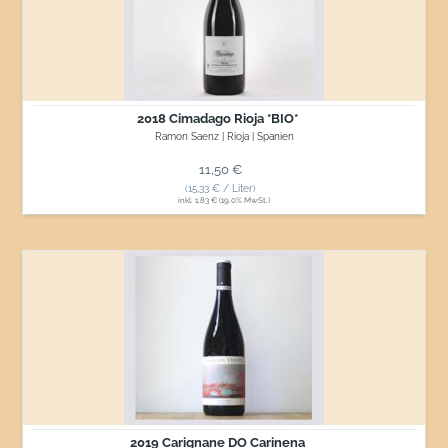
*BIO*
2018 Cimadago Rioja *BIO*
Ramon Saenz | Rioja | Spanien
Normaler Preis
11,50 €
(15,33 € / Liter)
inkl. 1,83 € (19.0% MwSt.)
2019
Carignane
DO
Carinena
2019 Carignane DO Carinena