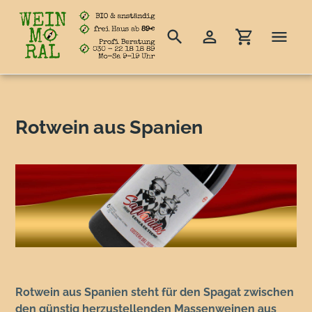
Suchen
Einloggen
Einkaufswag
Direkt
zum
Inhalt
S
Rotwein aus Spanien
a
m
m
l
u
n
g
Rotwein aus Spanien steht für den Spagat zwischen
:
den günstig herzustellenden Massenweinen aus