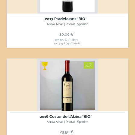
2017 Pardelasses *BIO*
Aixala Alcait | Priorat | Spanien
Normaler Preis
20,00 €
(26,66 € / Liter)
inkl. 3,19 € (19.0% MwSt.)
2016
Coster
de
l'Alzina
*BIO*
2016 Coster de l'Alzina *BIO*
Aixala Alcait | Priorat | Spanien
Normaler Preis
29,50 €