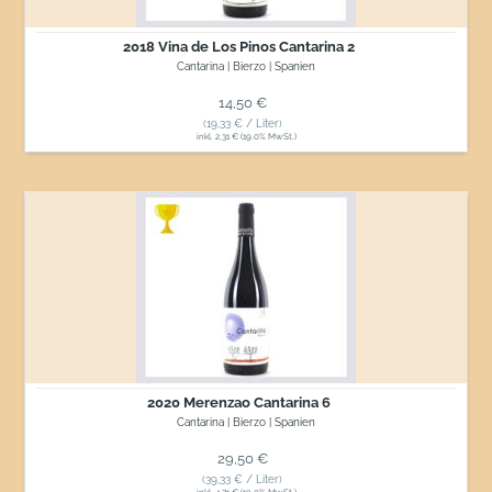
2018 Vina de Los Pinos Cantarina 2
Cantarina | Bierzo | Spanien
Normaler Preis
14,50 €
(19,33 € / Liter)
inkl. 2,31 € (19.0% MwSt.)
2020
Merenzao
Cantarina
6
2020 Merenzao Cantarina 6
Cantarina | Bierzo | Spanien
Normaler Preis
29,50 €
(39,33 € / Liter)