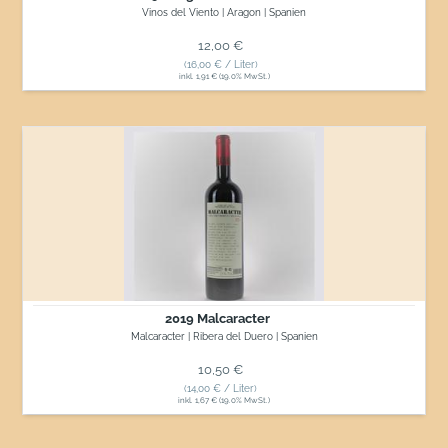
Vinos del Viento | Aragon | Spanien
Normaler Preis
12,00 €
(16,00 € / Liter)
inkl. 1,91 € (19.0% MwSt.)
2019
Malcaracter
2019 Malcaracter
Malcaracter | Ribera del Duero | Spanien
Normaler Preis
10,50 €
(14,00 € / Liter)
inkl. 1,67 € (19.0% MwSt.)