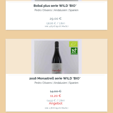
Bobal plus serie WILD *BIO*
Pedro Olivares | Andalusien | Spanien
Normaler Preis
29,00 €
(38,66 € / Liter)
inkl. 4,63 € (19.0% MwSt.)
2016
Monastrell
serie
WILD
*BIO*
2016 Monastrell serie WILD *BIO*
Pedro Olivares | Andalusien | Spanien
Normaler Preis
14,00 €
Sonderpreis
11,20 €
(14,93 € / Liter)
Angebot
inkl. 1,78 € (19.0% MwSt.)