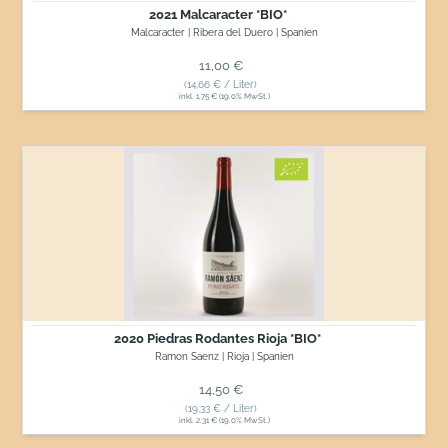
2021 Malcaracter *BIO*
Malcaracter | Ribera del Duero | Spanien
Normaler Preis
11,00 €
(14,66 € / Liter)
inkl. 1,75 € (19.0% MwSt.)
2020
Piedras
Rodantes
Rioja
*BIO*
2020 Piedras Rodantes Rioja *BIO*
Ramon Saenz | Rioja | Spanien
Normaler Preis
14,50 €
(19,33 € / Liter)
inkl. 2,31 € (19.0% MwSt.)