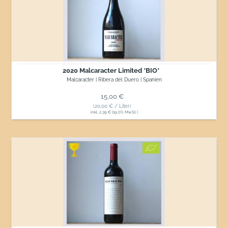
Limited
*BIO*
2020 Malcaracter Limited *BIO*
Malcaracter | Ribera del Duero | Spanien
Normaler Preis
15,00 €
(20,00 € / Liter)
inkl. 2,39 € (19.0% MwSt.)
2021
Malcaracter
*BIO*