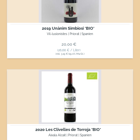
2019 Unànim Simbiosi *BIO*
Vil-lusionistes | Priorat | Spanien
Normaler Preis
20,00 €
(26,66 € / Liter)
inkl. 3,19 € (19.0% MwSt.)
2020
Les
Clivelles
de
Torroja
*BIO*
2020 Les Clivelles de Torroja *BIO*
Aixala Alcait | Priorat | Spanien