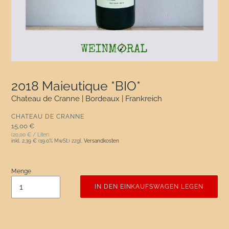
2018 Maieutique *BIO*
Chateau de Cranne | Bordeaux | Frankreich
VERKÄUFER
CHATEAU DE CRANNE
Normaler Preis
15,00 €
(20,00 € / Liter)
inkl.
2,39 €
(19.0% MwSt.) zzgl.
Versandkosten
Menge
IN DEN EINKAUFSWAGEN LEGEN