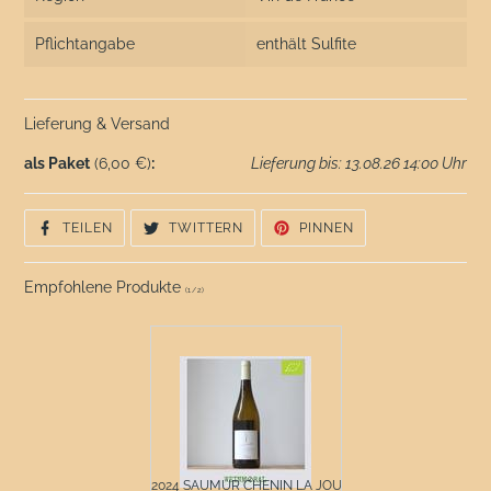
Pflichtangabe
enthält Sulfite
Lieferung & Versand
als Paket
(6,00 €)
:
Lieferung bis: 13.08.26 14:00 Uhr
AUF
AUF
AUF
TEILEN
TWITTERN
PINNEN
FACEBOOK
TWITTER
PINTEREST
TEILEN
TWITTERN
PINNEN
Empfohlene Produkte
(
1
/
2
)
2024 SAUMUR CHENIN LA JOU...