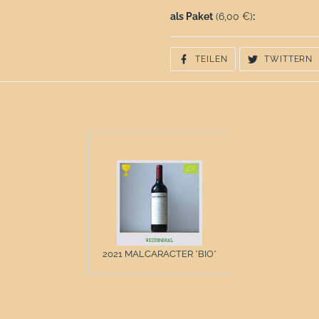
als Paket
(6,00 €)
:
AUF
A
TEILEN
TWITTERN
FACEBOOK
T
TEILEN
T
2021 MALCARACTER *BIO*