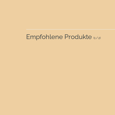
Empfohlene Produkte
(
1
/
2
)