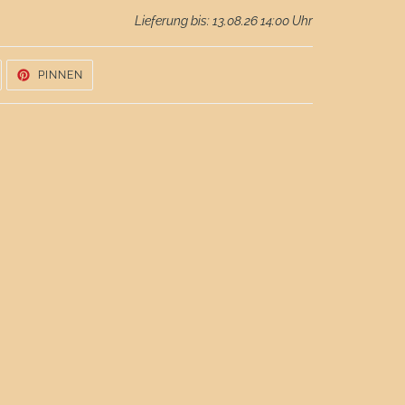
Lieferung bis: 13.08.26 14:00 Uhr
UF
AUF
PINNEN
WITTER
PINTEREST
WITTERN
PINNEN