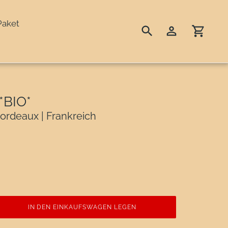
Paket
Suchen
Einloggen
Einka
*BIO*
ordeaux | Frankreich
IN DEN EINKAUFSWAGEN LEGEN