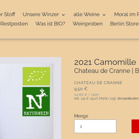
r Stoff
Unsere Winzer
alle Weine
Moral im 
Restposten
Was ist BIO?
Weinproben
Berlin Store
2021 Camomille 
Chateau de Cranne | B
VERKÄUFER
CHATEAU DE CRANNE
Normaler Preis
9,50 €
(12,66 € / Liter)
inkl.
1,51 €
(19.0% MwSt.) zzgl.
Versandkosten
Menge