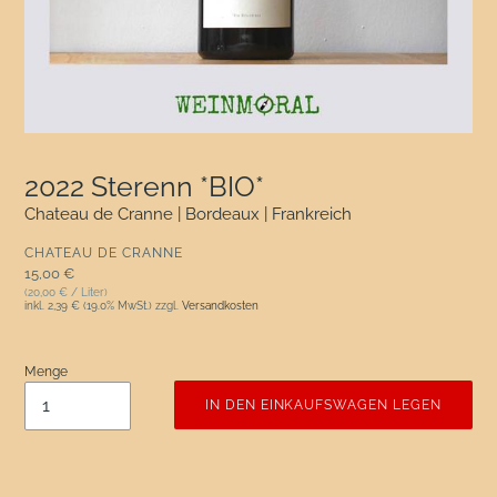
2022 Sterenn *BIO*
Chateau de Cranne | Bordeaux | Frankreich
VERKÄUFER
CHATEAU DE CRANNE
Normaler Preis
15,00 €
(20,00 € / Liter)
inkl.
2,39 €
(19.0% MwSt.) zzgl.
Versandkosten
Menge
IN DEN EINKAUFSWAGEN LEGEN