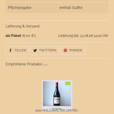
Pflichtangabe
enthält Sulfite
Lieferung & Versand
als Paket
(6,00 €)
:
Lieferung bis: 13.08.26 14:00 Uhr
AUF
AUF
AUF
TEILEN
TWITTERN
PINNEN
FACEBOOK
TWITTER
PINTEREST
TEILEN
TWITTERN
PINNEN
Empfohlene Produkte
(
1
/
2
)
2020 MALCARACTER LIMITED ...