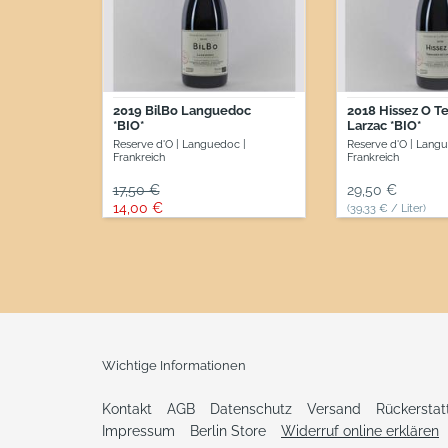
du
Larzac
*BIO*
2019 BilBo Languedoc
2018 Hissez O Te
*BIO*
Larzac *BIO*
Reserve d'O | Languedoc |
Reserve d'O | Langu
Frankreich
Frankreich
Normaler Preis
17,50 €
Normaler Preis
29,50 €
Sonderpreis
14,00 €
(39,33 € / Liter)
inkl. 4,71 € (19.0% MwSt.)
(18,66 € / Liter)
Angebot
inkl. 2,23 € (19.0% MwSt.)
Wichtige Informationen
Kontakt
AGB
Datenschutz
Versand
Rückersta
Impressum
Berlin Store
Widerruf online erklären