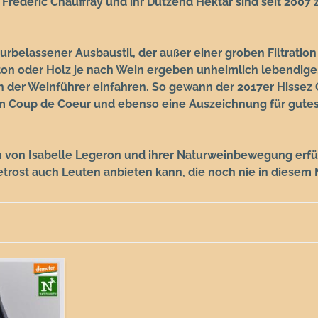
rédéric Chauffray und ihr Dutzend Hektar sind seit 2007 ze
urbelassener Ausbaustil, der außer einer groben Filtratio
ton oder Holz je nach Wein ergeben unheimlich lebendige
der Weinführer einfahren. So gewann der 2017er Hissez O
em Coup de Coeur und ebenso eine Auszeichnung für gutes 
 von Isabelle Legeron und ihrer Naturweinbewegung erfüll
getrost auch Leuten anbieten kann, die noch nie in diesem