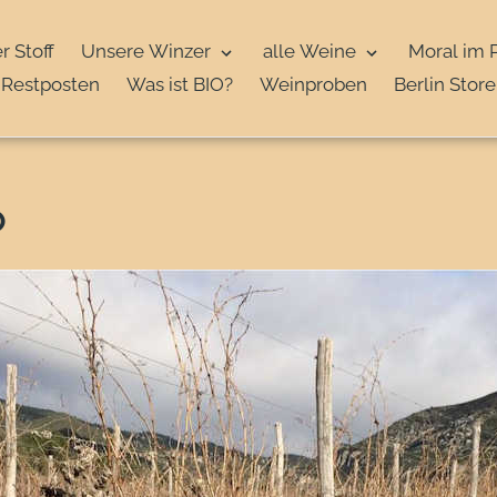
r Stoff
Unsere Winzer
alle Weine
Moral im 
Restposten
Was ist BIO?
Weinproben
Berlin Store
O