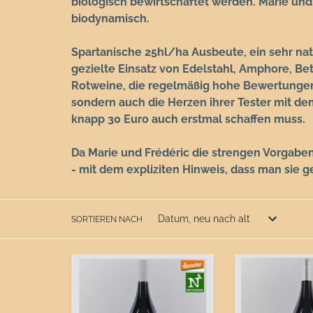
biologisch bewirtschaftet werden. Marie und F
biodynamisch.
Spartanische 25hl/ha Ausbeute, ein sehr nat
gezielte Einsatz von Edelstahl, Amphore, Be
Rotweine, die regelmäßig hohe Bewertungen 
sondern auch die Herzen ihrer Tester mit d
knapp 30 Euro auch erstmal schaffen muss.
Da Marie und Frédéric die strengen Vorgaben
- mit dem expliziten Hinweis, dass man sie 
SORTIEREN NACH
2019
2018
BilBo
Hissez
Languedoc
O
*BIO*
Terrasses