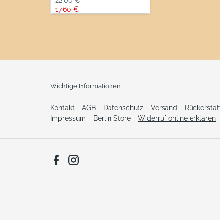
Normaler Preis
22,00 €
Sonderpreis
17,60 €
(23,46 € / Liter)
Angebot
inkl. 2,81 € (19.0% MwSt.)
Wichtige Informationen
Kontakt
AGB
Datenschutz
Versand
Rückersta
Impressum
Berlin Store
Widerruf online erklären
Facebook
Instagram