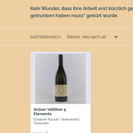
Kein Wunder, dass ihre Arbeit erst kürzlich g
getrunken haben muss" gekürt wurde.
SORTIEREN NACH
Grüner
Veltliner
5
Elemente
Grüner Veltliner 5
Elemente
Elisabeth Rücker | Weinviertel |
Österreich