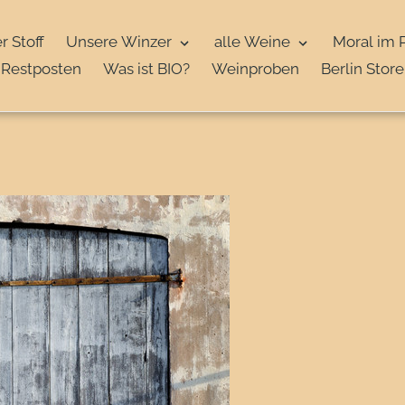
r Stoff
Unsere Winzer
alle Weine
Moral im 
Restposten
Was ist BIO?
Weinproben
Berlin Store