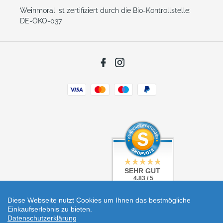
Weinmoral ist zertifiziert durch die Bio-Kontrollstelle:
DE-ÖKO-037
Facebook
Instagram
Zahlungsarten
SEHR GUT
SEHR GUT
4.83 / 5
4.83 / 5
aus 5 Bewertungen
aus 5 Bewertungen
bei: shopvote.de
bei: shopvote.de
Diese Webseite nutzt Cookies um Ihnen das bestmögliche
Einkaufserlebnis zu bieten.
Datenschutzerklärung