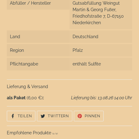
Abfüller / Hersteller
Gutsabfüllung Weingut
Martin & Georg Fußer,
Friedhofstraße 7, D-67150
Niederkirchen
Land
Deutschland
Region
Pfalz
Pflichtangabe
enthält Sulfite
Lieferung & Versand
als Paket
(6,00 €)
:
Lieferung bis: 13.08.26 14:00 Uhr
AUF
AUF
AUF
TEILEN
TWITTERN
PINNEN
FACEBOOK
TWITTER
PINTEREST
TEILEN
TWITTERN
PINNEN
Empfohlene Produkte
(
1
/
2
)