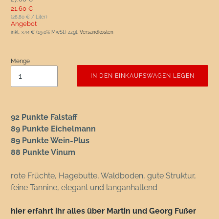
Sonderpreis
21,60 €
(28,80 € / Liter)
Angebot
inkl.
3,44 €
(19.0% MwSt.) zzgl.
Versandkosten
Menge
IN DEN EINKAUFSWAGEN LEGEN
92 Punkte Falstaff
89 Punkte Eichelmann
89 Punkte Wein-Plus
88 Punkte Vinum
rote Früchte, Hagebutte, Waldboden, gute Struktur,
feine Tannine, elegant und langanhaltend
hier erfahrt ihr alles über Martin und Georg Fußer