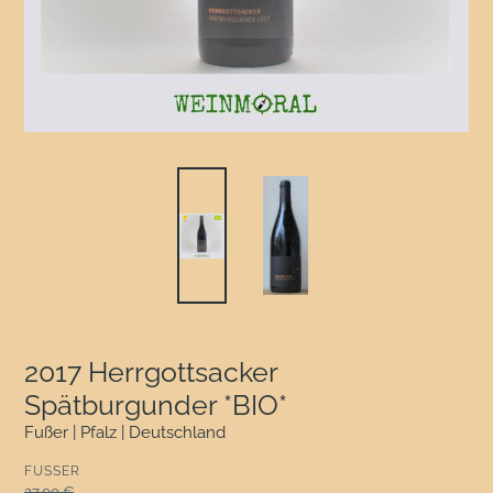
2017 Herrgottsacker
Spätburgunder *BIO*
Fußer | Pfalz | Deutschland
VERKÄUFER
FUSSER
Normaler Preis
27,00 €