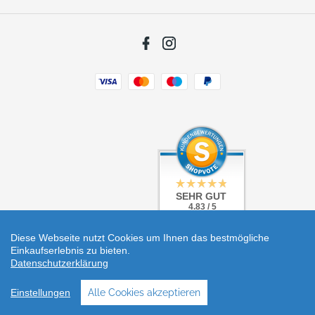
Facebook
Instagram
Zahlungsarten
SEHR GUT
SEHR GUT
4.83 / 5
4.83 / 5
aus 5 Bewertungen
aus 5 Bewertungen
bei: shopvote.de
bei: shopvote.de
Diese Webseite nutzt Cookies um Ihnen das bestmögliche
Einkaufserlebnis zu bieten.
Datenschutzerklärung
Einstellungen
Alle Cookies akzeptieren