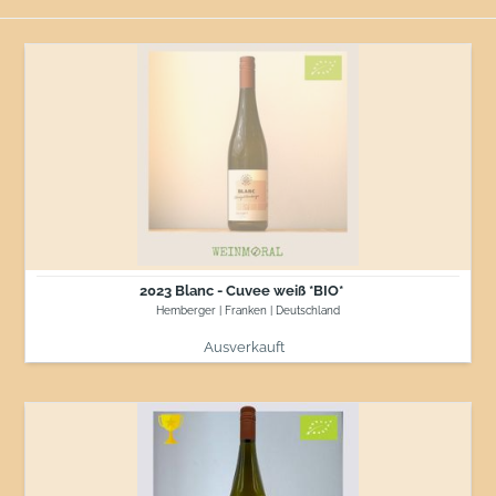
2023
Blanc
-
Cuvee
weiß
*BIO*
2023 Blanc - Cuvee weiß *BIO*
Hemberger | Franken | Deutschland
Ausverkauft
Normaler Preis
2023
Silvaner
Alte
Reben