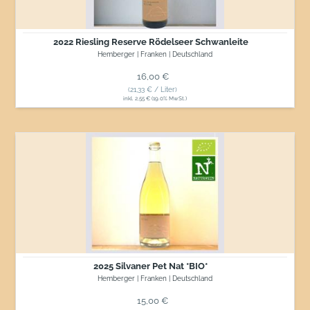
2022 Riesling Reserve Rödelseer Schwanleite
Hemberger | Franken | Deutschland
Normaler Preis
16,00 €
(21,33 € / Liter)
inkl. 2,55 € (19.0% MwSt.)
2025
Silvaner
Pet
Nat
*BIO*
2025 Silvaner Pet Nat *BIO*
Hemberger | Franken | Deutschland
Normaler Preis
15,00 €