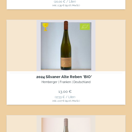
(20,00 € / Liter)
inkl. 2,39 € (19.0% MwSt.)
2024
Silvaner
Alte
Reben
*BIO*
2024 Silvaner Alte Reben *BIO*
Hemberger | Franken | Deutschland
Normaler Preis
13,00 €
(17,33 € / Liter)
inkl. 2,07 € (19.0% MwSt.)
2023
Spätburgunder