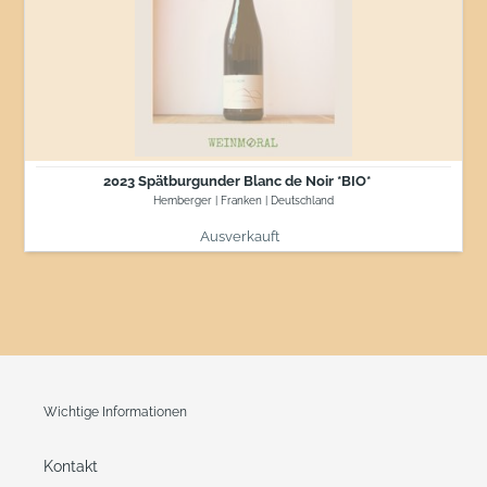
Blanc
de
Noir
*BIO*
2023 Spätburgunder Blanc de Noir *BIO*
Hemberger | Franken | Deutschland
Ausverkauft
Normaler Preis
Wichtige Informationen
Kontakt