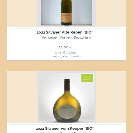
*BIO*
2023 Silvaner Alte Reben *BIO*
Hemberger | Franken | Deutschland
Normaler Preis
13,00 €
(17,33 € / Liter)
inkl. 2,07 € (19.0% MwSt.)
2024
Silvaner
vom
Keuper
*BIO*
2024 Silvaner vom Keuper *BIO*