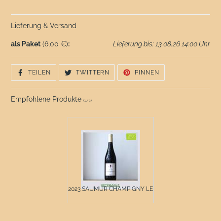
Lieferung & Versand
als Paket
(6,00 €)
:
Lieferung bis: 13.08.26 14:00 Uhr
AUF
AUF
AUF
TEILEN
TWITTERN
PINNEN
FACEBOOK
TWITTER
PINTEREST
TEILEN
TWITTERN
PINNEN
Empfohlene Produkte
(
1
/
2
)
2023 SAUMUR CHAMPIGNY LE ...