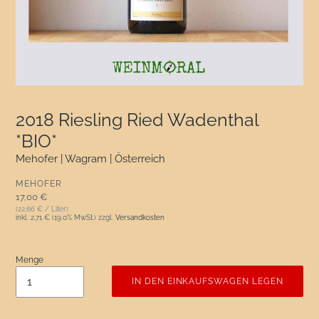
2018 Riesling Ried Wadenthal
*BIO*
Mehofer | Wagram | Österreich
VERKÄUFER
MEHOFER
Normaler Preis
17,00 €
(22,66 € / Liter)
inkl.
2,71 €
(19.0% MwSt.) zzgl.
Versandkosten
Menge
IN DEN EINKAUFSWAGEN LEGEN