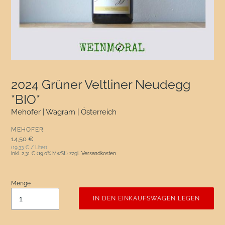
2024 Grüner Veltliner Neudegg
*BIO*
Mehofer | Wagram | Österreich
VERKÄUFER
MEHOFER
Normaler Preis
14,50 €
(19,33 € / Liter)
inkl.
2,31 €
(19.0% MwSt.) zzgl.
Versandkosten
Menge
IN DEN EINKAUFSWAGEN LEGEN