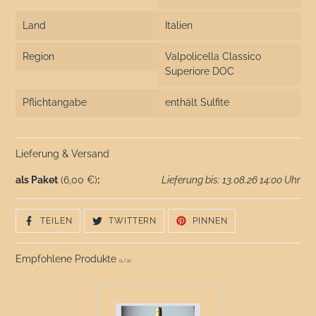
Land
Italien
Region
Valpolicella Classico
Superiore DOC
Pflichtangabe
enthält Sulfite
Lieferung & Versand
als Paket
(6,00 €)
:
Lieferung bis: 13.08.26 14:00 Uhr
AUF
AUF
AUF
TEILEN
TWITTERN
PINNEN
FACEBOOK
TWITTER
PINTEREST
TEILEN
TWITTERN
PINNEN
Empfohlene Produkte
(
1
/
2
)