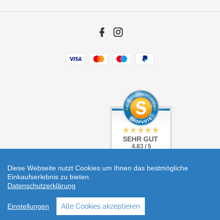
Facebook
Instagram
Zahlungsarten
SEHR GUT
SEHR GUT
4.83 / 5
4.83 / 5
aus 5 Bewertungen
aus 5 Bewertungen
bei: shopvote.de
bei: shopvote.de
Diese Webseite nutzt Cookies um Ihnen das bestmögliche
Einkaufserlebnis zu bieten.
Datenschutzerklärung
Einstellungen
Alle Cookies akzeptieren