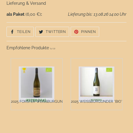
Lieferung & Versand
als Paket
(6,00 €)
:
Lieferung bis: 13.08.26 14:00 Uhr
AUF
AUF
AUF
TEILEN
TWITTERN
PINNEN
FACEBOOK
TWITTER
PINTEREST
TEILEN
TWITTERN
PINNEN
Empfohlene Produkte
(
1
/
2
)
2025 FORSTER WEISSBURGUNDE...
2025 WEISSBURGUNDER *BIO*