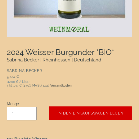
2024 Weisser Burgunder *BIO*
Sabrina Becker | Rheinhessen | Deutschland
VERKÄUFER
SABRINA BECKER
Normaler Preis
9,00 €
(12,00 € / Liter)
inkl.
1,43 €
(19.0% MwSt.) zzgl.
Versandkosten
Menge
IN DEN EINKAUFSWAGEN LEGEN