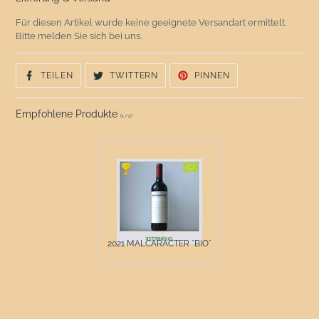
Für diesen Artikel wurde keine geeignete Versandart ermittelt.
Bitte melden Sie sich bei uns.
AUF
AUF
AUF
TEILEN
TWITTERN
PINNEN
FACEBOOK
TWITTER
PINTEREST
TEILEN
TWITTERN
PINNEN
Empfohlene Produkte
(
1
/
2
)
2021 MALCARACTER *BIO*