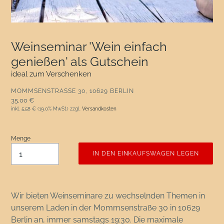
Weinseminar 'Wein einfach
genießen' als Gutschein
ideal zum Verschenken
VERKÄUFER
MOMMSENSTRASSE 30, 10629 BERLIN
Normaler Preis
35,00 €
inkl.
5,58 €
(19.0% MwSt.) zzgl.
Versandkosten
Menge
IN DEN EINKAUFSWAGEN LEGEN
Wir bieten Weinseminare zu wechselnden Themen in
unserem Laden in der Mommsenstraße 30 in 10629
Berlin an, immer samstags 19:30. Die maximale