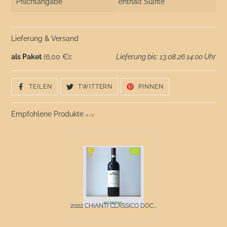
Pflichtangabe
enthält Sulfite
Lieferung & Versand
als Paket
(6,00 €)
:
Lieferung bis: 13.08.26 14:00 Uhr
AUF
AUF
AUF
TEILEN
TWITTERN
PINNEN
FACEBOOK
TWITTER
PINTEREST
TEILEN
TWITTERN
PINNEN
Empfohlene Produkte
(
1
/
2
)
2022 CHIANTI CLASSICO DOC...