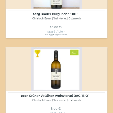
2025 Grauer Burgunder *BIO*
Christoph Bauer | Weinviertel | Österreich
Normaler Preis
10,00 €
(13,33 € / Liter)
inkl. 1,59 € (19.0% MwSt.)
2025
Grüner
Veltliner
Weinviertel
DAC
*BIO*
2025 Grüner Veltliner Weinviertel DAC *BIO*
Christoph Bauer | Weinviertel | Österreich
Normaler Preis
8,00 €