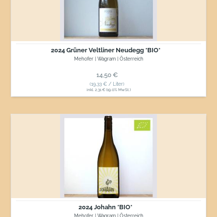
*BIO*
2024 Grüner Veltliner Neudegg *BIO*
Mehofer | Wagram | Österreich
Normaler Preis
14,50 €
(19,33 € / Liter)
inkl. 2,31 € (19.0% MwSt.)
2024
Johahn
*BIO*
2024 Johahn *BIO*
Mehofer | Wagram | Österreich