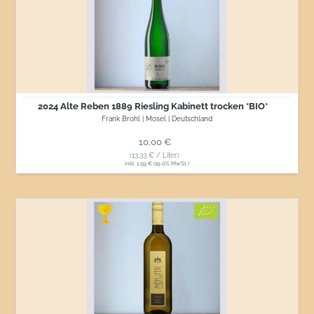
Reben
1889
Riesling
Kabinett
trocken
*BIO*
2024 Alte Reben 1889 Riesling Kabinett trocken *BIO*
Frank Brohl | Mosel | Deutschland
Normaler Preis
10,00 €
(13,33 € / Liter)
inkl. 1,59 € (19.0% MwSt.)
2025
Grüner
Veltliner
Wagram
*BIO*