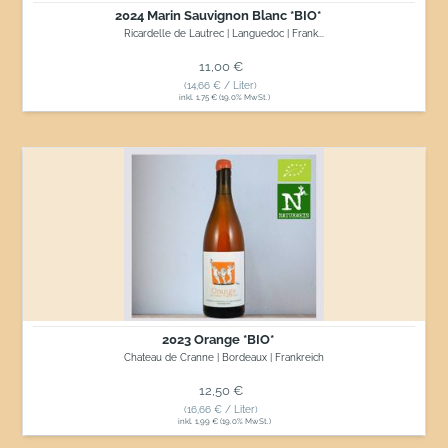
2024 Marin Sauvignon Blanc *BIO*
Ricardelle de Lautrec | Languedoc | Frank...
Normaler Preis
11,00 €
(14,66 € / Liter)
inkl. 1,75 € (19.0% MwSt.)
2023
Orange
*BIO*
2023 Orange *BIO*
Chateau de Cranne | Bordeaux | Frankreich
Normaler Preis
12,50 €
(16,66 € / Liter)
inkl. 1,99 € (19.0% MwSt.)