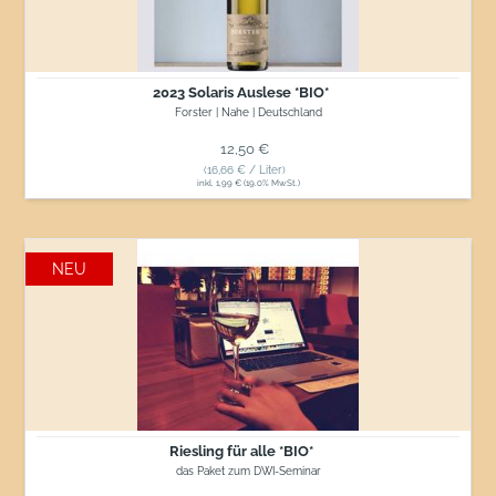
2023 Solaris Auslese *BIO*
Forster | Nahe | Deutschland
Normaler Preis
12,50 €
(16,66 € / Liter)
inkl. 1,99 € (19.0% MwSt.)
Riesling
NEU
für
alle
*BIO*
Riesling für alle *BIO*
das Paket zum DWI-Seminar