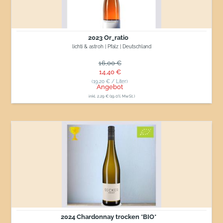
2023 Or_ratio
lichti & astroh | Pfalz | Deutschland
Normaler Preis
16,00 €
Sonderpreis
14,40 €
(19,20 € / Liter)
Angebot
inkl. 2,29 € (19.0% MwSt.)
2024
Chardonnay
trocken
*BIO*
2024 Chardonnay trocken *BIO*