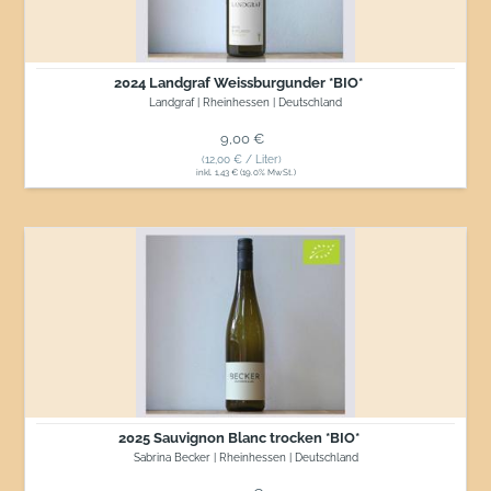
2024 Landgraf Weissburgunder *BIO*
Landgraf | Rheinhessen | Deutschland
Normaler Preis
9,00 €
(12,00 € / Liter)
inkl. 1,43 € (19.0% MwSt.)
2025
Sauvignon
Blanc
trocken
*BIO*
2025 Sauvignon Blanc trocken *BIO*
Sabrina Becker | Rheinhessen | Deutschland