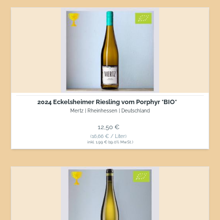
2024
Eckelsheimer
Riesling
vom
Porphyr
*BIO*
2024 Eckelsheimer Riesling vom Porphyr *BIO*
Mertz | Rheinhessen | Deutschland
Normaler Preis
12,50 €
(16,66 € / Liter)
inkl. 1,99 € (19.0% MwSt.)
2023
Solaris
Auslese
*BIO*