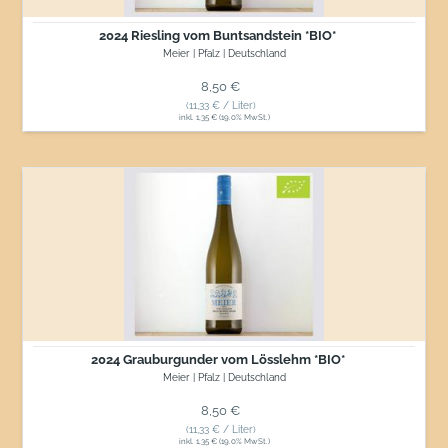
2024 Riesling vom Buntsandstein *BIO*
Meier | Pfalz | Deutschland
Normaler Preis
8,50 €
(11,33 € / Liter)
inkl. 1,35 € (19.0% MwSt.)
2024
Grauburgunder
vom
Lösslehm
*BIO*
2024 Grauburgunder vom Lösslehm *BIO*
Meier | Pfalz | Deutschland
Normaler Preis
8,50 €
(11,33 € / Liter)
inkl. 1,35 € (19.0% MwSt.)