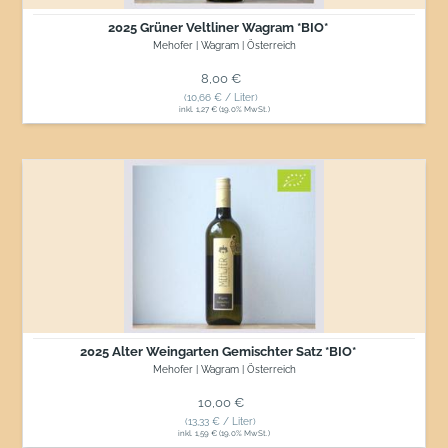
2025 Grüner Veltliner Wagram *BIO*
Mehofer | Wagram | Österreich
Normaler Preis
8,00 €
(10,66 € / Liter)
inkl. 1,27 € (19.0% MwSt.)
2025
Alter
Weingarten
Gemischter
Satz
*BIO*
2025 Alter Weingarten Gemischter Satz *BIO*
Mehofer | Wagram | Österreich
Normaler Preis
10,00 €
(13,33 € / Liter)
inkl. 1,59 € (19.0% MwSt.)