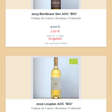
2023 Bordeaux Sec AOC *BIO*
Chateau de Cranne | Bordeaux | Frankreich
Normaler Preis
9,00 €
Sonderpreis
7,20 €
(9,60 € / Liter)
Angebot
inkl. 1,14 € (19.0% MwSt.)
2022
Loupiac
AOC
*BIO*
2022 Loupiac AOC *BIO*
Chateau de Cranne | Bordeaux | Frankreich