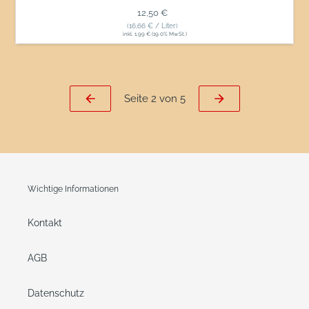
Normaler Preis
12,50 €
(16,66 € / Liter)
inkl. 1,99 € (19.0% MwSt.)
Seite 2 von 5
VORHERIGE
NÄCHSTE
SEITE
SEITE
Wichtige Informationen
Kontakt
AGB
Datenschutz