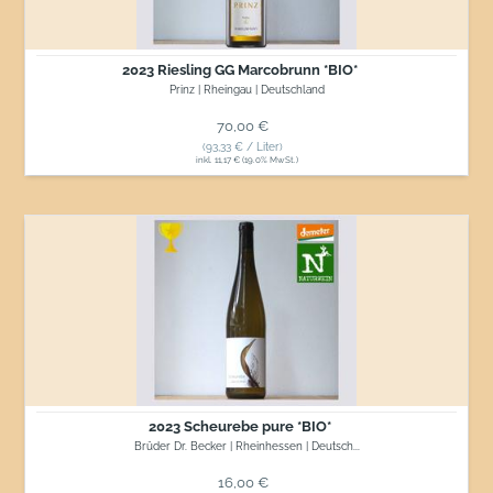
2023 Riesling GG Marcobrunn *BIO*
Prinz | Rheingau | Deutschland
Normaler Preis
70,00 €
(93,33 € / Liter)
inkl. 11,17 € (19.0% MwSt.)
2023
Scheurebe
pure
*BIO*
2023 Scheurebe pure *BIO*
Brüder Dr. Becker | Rheinhessen | Deutsch...
Normaler Preis
16,00 €