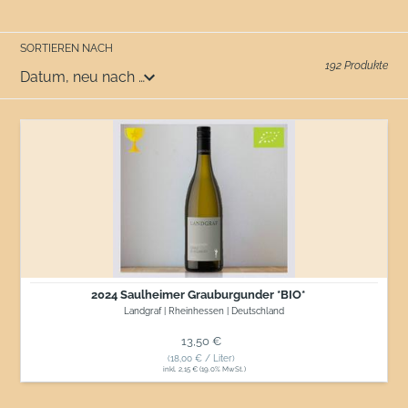
SORTIEREN NACH
192 Produkte
2024
Saulheimer
Grauburgunder
*BIO*
2024 Saulheimer Grauburgunder *BIO*
Landgraf | Rheinhessen | Deutschland
Normaler Preis
13,50 €
(18,00 € / Liter)
inkl. 2,15 € (19.0% MwSt.)