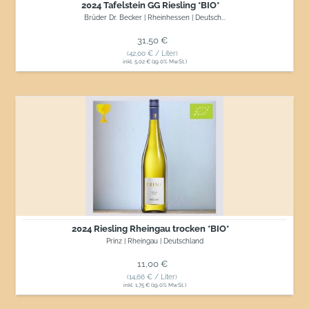
2024 Tafelstein GG Riesling *BIO*
Brüder Dr. Becker | Rheinhessen | Deutsch...
Normaler Preis
31,50 €
(42,00 € / Liter)
inkl. 5,02 € (19.0% MwSt.)
2024
Riesling
Rheingau
trocken
*BIO*
2024 Riesling Rheingau trocken *BIO*
Prinz | Rheingau | Deutschland
Normaler Preis
11,00 €
(14,66 € / Liter)
inkl. 1,75 € (19.0% MwSt.)