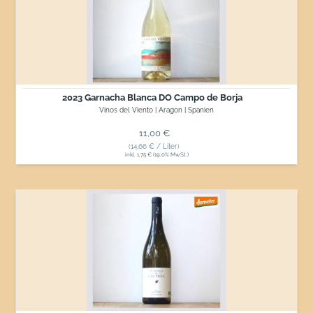
Blanca
DO
Campo
de
Borja
2023 Garnacha Blanca DO Campo de Borja
Vinos del Viento | Aragon | Spanien
Normaler Preis
11,00 €
(14,66 € / Liter)
inkl. 1,75 € (19.0% MwSt.)
2024
Marin
Sauvignon
Blanc
*BIO*