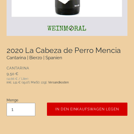
2020 La Cabeza de Perro Mencia
Cantarina | Bierzo | Spanien
VERKÄUFER
CANTARINA
Normaler Preis
9,50 €
(12,66 € / Liter)
inkl.
1,51 €
(19.0% MwSt.) zzgl.
Versandkosten
Menge
IN DEN EINKAUFSWAGEN LEGEN