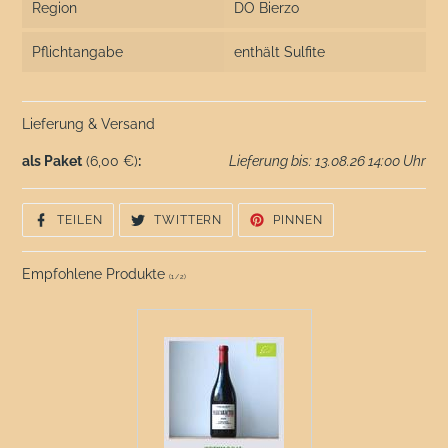
Region
DO Bierzo
Pflichtangabe
enthält Sulfite
Lieferung & Versand
als Paket
(6,00 €)
:
Lieferung bis: 13.08.26 14:00 Uhr
AUF
AUF
AUF
TEILEN
TWITTERN
PINNEN
FACEBOOK
TWITTER
PINTEREST
TEILEN
TWITTERN
PINNEN
Empfohlene Produkte
(
1
/
2
)