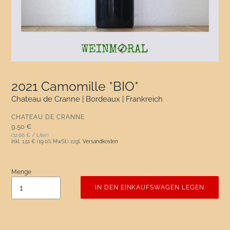
2021 Camomille *BIO*
Chateau de Cranne | Bordeaux | Frankreich
VERKÄUFER
CHATEAU DE CRANNE
Normaler Preis
9,50 €
(12,66 € / Liter)
inkl.
1,51 €
(19.0% MwSt.) zzgl.
Versandkosten
Menge
IN DEN EINKAUFSWAGEN LEGEN