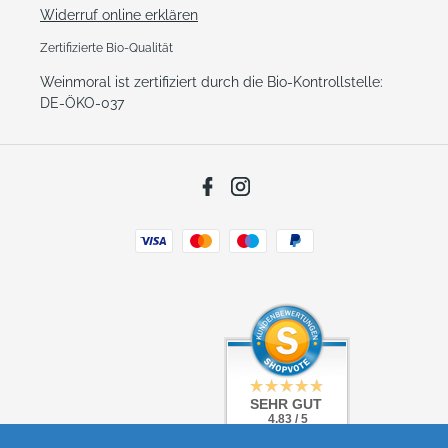
Widerruf online erklären
Zertifizierte Bio-Qualität
Weinmoral ist zertifiziert durch die Bio-Kontrollstelle:
DE-ÖKO-037
Facebook
Instagram
Zahlungsarten
SEHR GUT
SEHR GUT
4.83 / 5
4.83 / 5
aus 5 Bewertungen
aus 5 Bewertungen