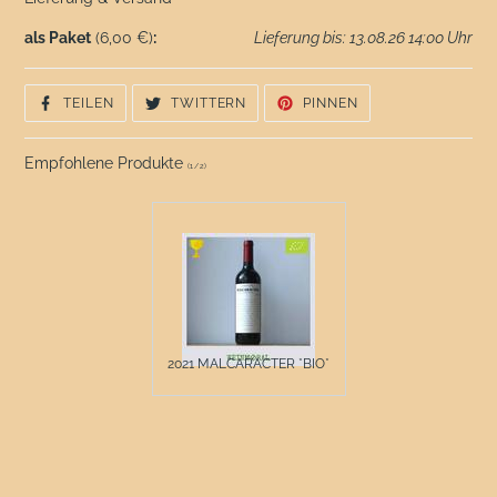
als Paket
(6,00 €)
:
Lieferung bis: 13.08.26 14:00 Uhr
AUF
AUF
AUF
TEILEN
TWITTERN
PINNEN
FACEBOOK
TWITTER
PINTEREST
TEILEN
TWITTERN
PINNEN
Empfohlene Produkte
(
1
/
2
)
2021 MALCARACTER *BIO*