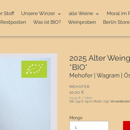
r Stoff
Unsere Winzer
alle Weine
Moral im 
Restposten
Was ist BIO?
Weinproben
Berlin Store
2025 Alter Wein
*BIO*
Mehofer | Wagram | Ös
VERKÄUFER
MEHOFER
Normaler Preis
10,00 €
(13,33 € / Liter)
inkl.
1,59 €
(19.0% MwSt.) zzgl.
Versandkoste
Menge