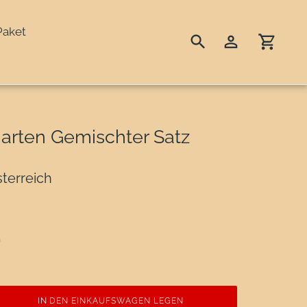
Paket
Suchen
Einloggen
Einka
garten Gemischter Satz
terreich
n
IN DEN EINKAUFSWAGEN LEGEN