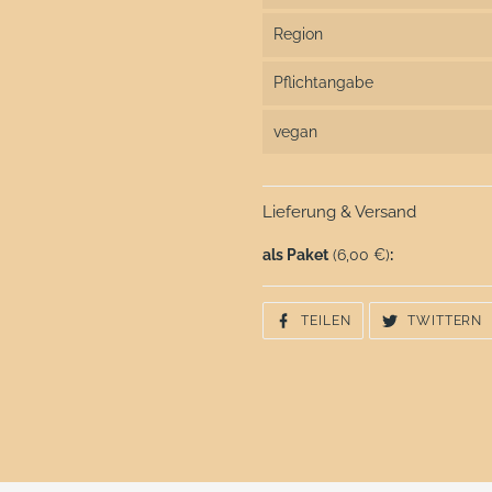
Region
Pflichtangabe
vegan
Lieferung & Versand
als Paket
(6,00 €)
:
AUF
A
TEILEN
TWITTERN
FACEBOOK
T
TEILEN
T