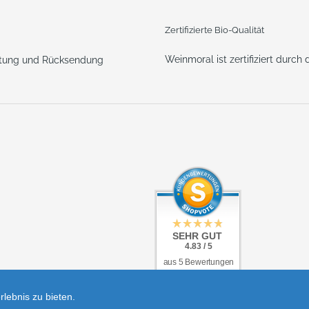
Zertifizierte Bio-Qualität
Weinmoral ist zertifiziert durch
ttung und Rücksendung
SEHR GUT
SEHR GUT
4.83 / 5
4.83 / 5
aus 5 Bewertungen
aus 5 Bewertungen
bei: shopvote.de
bei: shopvote.de
lebnis zu bieten.