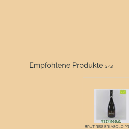
Empfohlene Produkte
(
1
/
2
)
BRUT RISSIERI ASOLO PRO