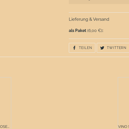
Lieferung & Versand
als Paket
(6,00 €)
:
AUF
A
TEILEN
TWITTERN
FACEBOOK
T
TEILEN
T
SE...
VINO 