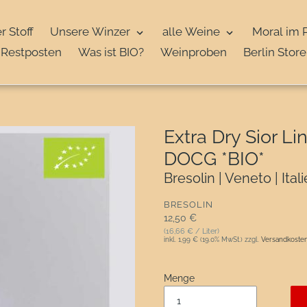
r Stoff
Unsere Winzer
alle Weine
Moral im 
Restposten
Was ist BIO?
Weinproben
Berlin Store
Extra Dry Sior L
DOCG *BIO*
Bresolin | Veneto | Ital
VERKÄUFER
BRESOLIN
Normaler Preis
12,50 €
(16,66 € / Liter)
inkl.
1,99 €
(19.0% MwSt.) zzgl.
Versandkoste
Menge