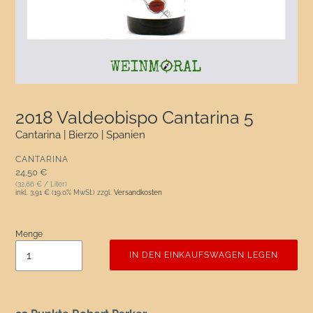
2018 Valdeobispo Cantarina 5
Cantarina | Bierzo | Spanien
VERKÄUFER
CANTARINA
Normaler Preis
24,50 €
(32,66 € / Liter)
inkl.
3,91 €
(19.0% MwSt.) zzgl.
Versandkosten
Menge
IN DEN EINKAUFSWAGEN LEGEN