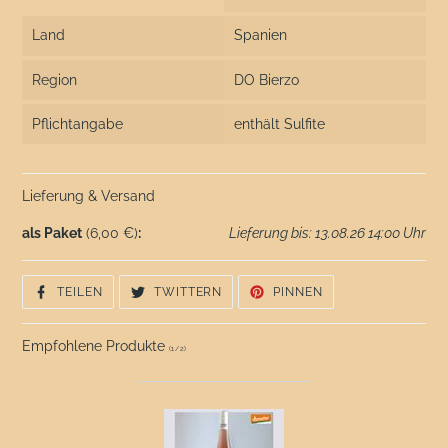
Land
Spanien
Region
DO Bierzo
Pflichtangabe
enthält Sulfite
Lieferung & Versand
als Paket
(6,00 €)
:
Lieferung bis: 13.08.26 14:00 Uhr
AUF
AUF
AUF
TEILEN
TWITTERN
PINNEN
FACEBOOK
TWITTER
PINTEREST
TEILEN
TWITTERN
PINNEN
Empfohlene Produkte
(
1
/
2
)