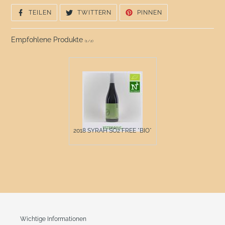
AUF
AUF
AUF
TEILEN
TWITTERN
PINNEN
FACEBOOK
TWITTER
PINTEREST
TEILEN
TWITTERN
PINNEN
Empfohlene Produkte
(
1
/
2
)
2018 SYRAH SO2 FREE *BIO*
Wichtige Informationen