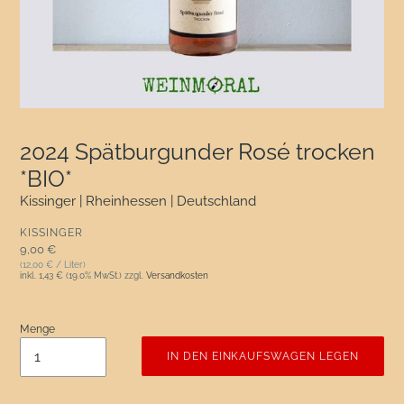
2024 Spätburgunder Rosé trocken
*BIO*
Kissinger | Rheinhessen | Deutschland
VERKÄUFER
KISSINGER
Normaler Preis
9,00 €
(12,00 € / Liter)
inkl.
1,43 €
(19.0% MwSt.) zzgl.
Versandkosten
Menge
IN DEN EINKAUFSWAGEN LEGEN