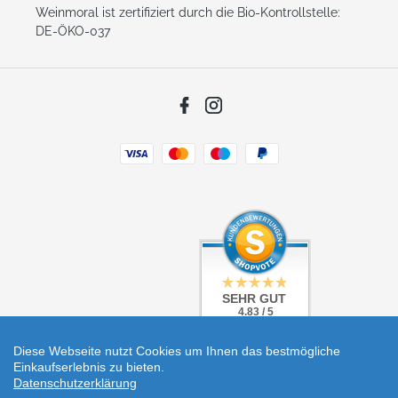
Weinmoral ist zertifiziert durch die Bio-Kontrollstelle:
DE-ÖKO-037
Facebook
Instagram
Zahlungsarten
SEHR GUT
SEHR GUT
4.83 / 5
4.83 / 5
aus 5 Bewertungen
aus 5 Bewertungen
bei: shopvote.de
bei: shopvote.de
Diese Webseite nutzt Cookies um Ihnen das bestmögliche
Einkaufserlebnis zu bieten.
Datenschutzerklärung