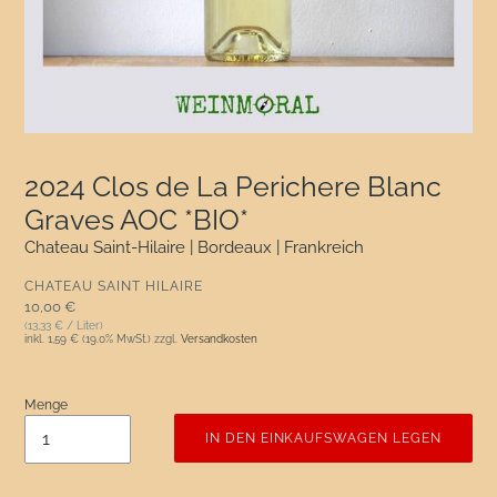
2024 Clos de La Perichere Blanc
Graves AOC *BIO*
Chateau Saint-Hilaire | Bordeaux | Frankreich
VERKÄUFER
CHATEAU SAINT HILAIRE
Normaler Preis
10,00 €
(13,33 € / Liter)
inkl.
1,59 €
(19.0% MwSt.) zzgl.
Versandkosten
Menge
IN DEN EINKAUFSWAGEN LEGEN