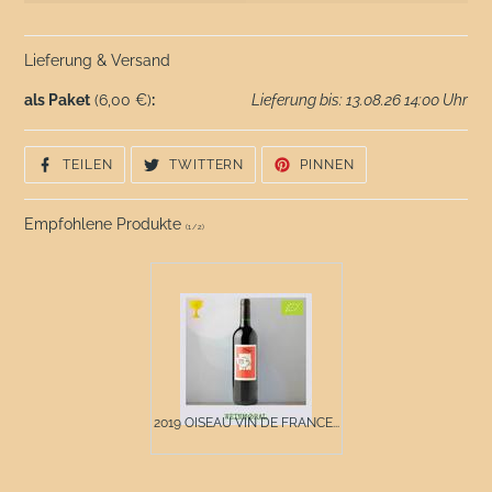
Lieferung & Versand
als Paket
(6,00 €)
:
Lieferung bis: 13.08.26 14:00 Uhr
AUF
AUF
AUF
TEILEN
TWITTERN
PINNEN
FACEBOOK
TWITTER
PINTEREST
TEILEN
TWITTERN
PINNEN
Empfohlene Produkte
(
1
/
2
)
2019 OISEAU VIN DE FRANCE...