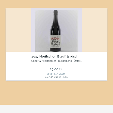
2017
Horitschon
Blaufränkisch
2017 Horitschon Blaufränkisch
Gober & Freinbichler | Burgenland | Öster...
Normaler Preis
19,00 €
(25,33 € / Liter)
inkl. 3,03 € (19.0% MwSt.)