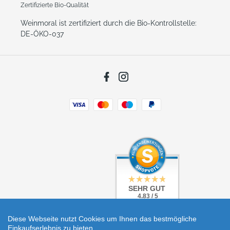
Zertifizierte Bio-Qualität
Weinmoral ist zertifiziert durch die Bio-Kontrollstelle:
DE-ÖKO-037
Facebook
Instagram
Zahlungsarten
SEHR GUT
SEHR GUT
4.83 / 5
4.83 / 5
aus 5 Bewertungen
aus 5 Bewertungen
bei: shopvote.de
bei: shopvote.de
Diese Webseite nutzt Cookies um Ihnen das bestmögliche
Einkaufserlebnis zu bieten.