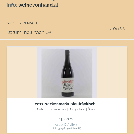
Info:
weinevonhand.at
SORTIEREN NACH
2 Produkte
2017
Neckenmarkt
Blaufränkisch
2017 Neckenmarkt Blaufränkisch
Gober & Freinbichler | Burgenland | Öster...
Normaler Preis
19,00 €
(25,33 € / Liter)
inkl. 3,03 € (19.0% MwSt.)