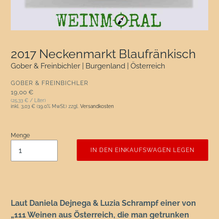
2017 Neckenmarkt Blaufränkisch
Gober & Freinbichler | Burgenland | Österreich
VERKÄUFER
GOBER & FREINBICHLER
Normaler Preis
19,00 €
(25,33 € / Liter)
inkl.
3,03 €
(19.0% MwSt.) zzgl.
Versandkosten
Menge
IN DEN EINKAUFSWAGEN LEGEN
Laut Daniela Dejnega & Luzia Schrampf einer von
„111 Weinen aus Österreich, die man getrunken