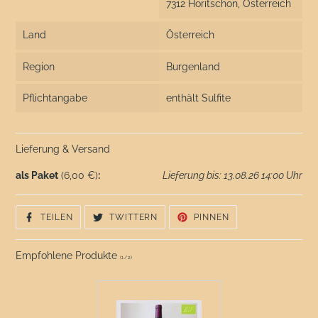
7312 Horitschon, Österreich
Land
Österreich
Region
Burgenland
Pflichtangabe
enthält Sulfite
Lieferung & Versand
als Paket
(6,00 €)
:
Lieferung bis: 13.08.26 14:00 Uhr
AUF
AUF
AUF
TEILEN
TWITTERN
PINNEN
FACEBOOK
TWITTER
PINTEREST
TEILEN
TWITTERN
PINNEN
Empfohlene Produkte
(
1
/
2
)