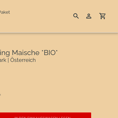
Paket
Suchen
Einloggen
Einka
ing Maische *BIO*
rk | Österreich
n