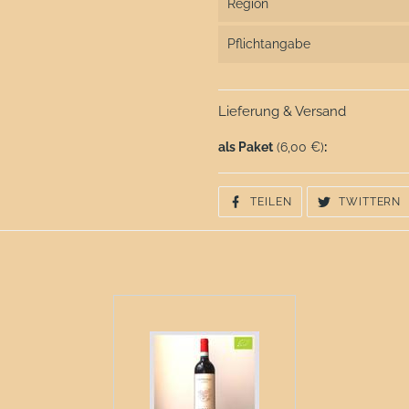
Region
Pflichtangabe
Lieferung & Versand
als Paket
(6,00 €)
:
AUF
A
TEILEN
TWITTERN
FACEBOOK
T
TEILEN
T