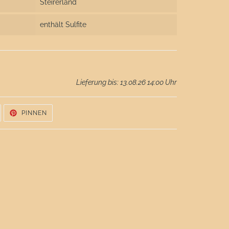
Steirerland
enthält Sulfite
Lieferung bis: 13.08.26 14:00 Uhr
UF
AUF
PINNEN
WITTER
PINTEREST
WITTERN
PINNEN