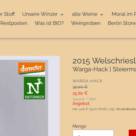
r Stoff
Unsere Winzer
alle Weine
Moral im 
Restposten
Was ist BIO?
Weinproben
Berlin Store
2015 Welschriesl
Warga-Hack | Steierma
VERKÄUFER
WARGA-HACK
Normaler Preis
32,00 €
Sonderpreis
25,60 €
(34,13 € / Liter)
Angebot
inkl.
4,08 €
(19.0% MwSt.) zzgl.
Versandkoste
Menge