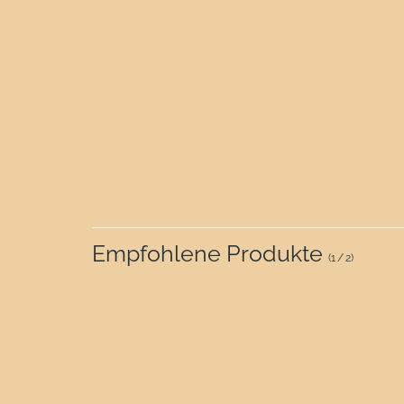
Empfohlene Produkte
(
1
/
2
)