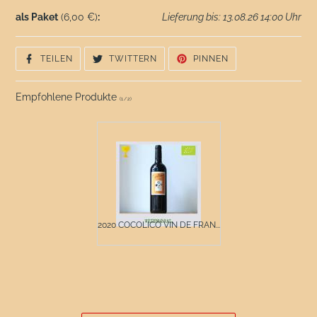
als Paket
(6,00 €)
:
Lieferung bis: 13.08.26 14:00 Uhr
AUF
AUF
AUF
TEILEN
TWITTERN
PINNEN
FACEBOOK
TWITTER
PINTEREST
TEILEN
TWITTERN
PINNEN
Empfohlene Produkte
(
1
/
2
)
2020 COCOLICO VIN DE FRAN...