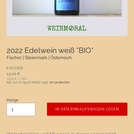
2022 Edelwein weiß *BIO*
Fischer | Steiermark | Österreich
VERKÄUFER
FISCHER
Normaler Preis
13,00 €
(17,33 € / Liter)
inkl.
2,07 €
(19.0% MwSt.) zzgl.
Versandkosten
Menge
IN DEN EINKAUFSWAGEN LEGEN