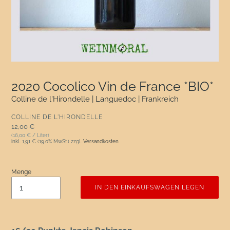
2020 Cocolico Vin de France *BIO*
Colline de l'Hirondelle | Languedoc | Frankreich
VERKÄUFER
COLLINE DE L'HIRONDELLE
Normaler Preis
12,00 €
(16,00 € / Liter)
inkl.
1,91 €
(19.0% MwSt.) zzgl.
Versandkosten
Menge
IN DEN EINKAUFSWAGEN LEGEN