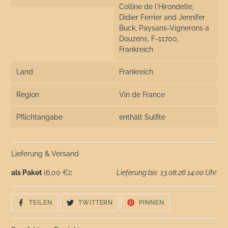
Colline de l'Hirondelle,
Didier Ferrier and Jennifer
Buck, Paysans-Vignerons a
Douzens, F-11700,
Frankreich
Land
Frankreich
Region
Vin de France
Pflichtangabe
enthält Sulfite
Lieferung & Versand
als Paket
(6,00 €)
:
Lieferung bis: 13.08.26 14:00 Uhr
AUF
AUF
AUF
TEILEN
TWITTERN
PINNEN
FACEBOOK
TWITTER
PINTEREST
TEILEN
TWITTERN
PINNEN