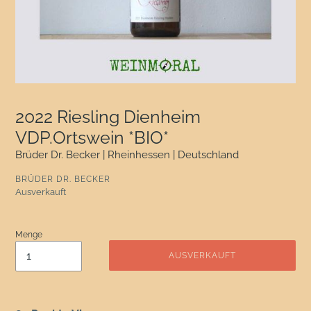
2022 Riesling Dienheim
VDP.Ortswein *BIO*
Brüder Dr. Becker | Rheinhessen | Deutschland
VERKÄUFER
BRÜDER DR. BECKER
Normaler Preis
Ausverkauft
Menge
AUSVERKAUFT