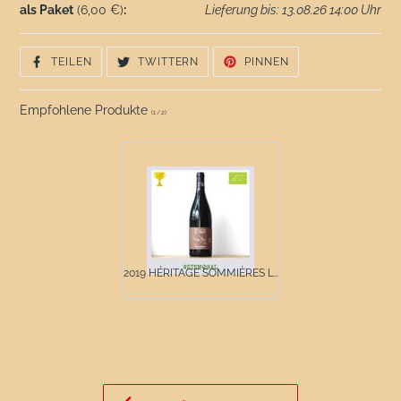
als Paket
(6,00 €)
:
Lieferung bis: 13.08.26 14:00 Uhr
AUF
AUF
AUF
TEILEN
TWITTERN
PINNEN
FACEBOOK
TWITTER
PINTEREST
TEILEN
TWITTERN
PINNEN
Empfohlene Produkte
(
1
/
2
)
2019 HÉRITAGE SOMMIÈRES L...