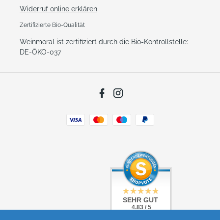
Widerruf online erklären
Zertifizierte Bio-Qualität
Weinmoral ist zertifiziert durch die Bio-Kontrollstelle:
DE-ÖKO-037
Facebook
Instagram
Zahlungsarten
SEHR GUT
SEHR GUT
4.83 / 5
4.83 / 5
aus 5 Bewertungen
aus 5 Bewertungen