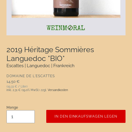
2019 Héritage Sommières
Languedoc *BIO*
Escattes | Languedoc | Frankreich
VERKÄUFER
DOMAINE DE L'ESCATTES
Normaler Preis
14,50 €
(19,33 € / Liter)
inkl.
2,31 €
(19.0% MwSt.) zzgl.
Versandkosten
Menge
IN DEN EINKAUFSWAGEN LEGEN