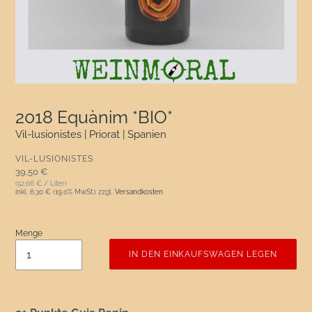
2018 Equànim *BIO*
Vil-lusionistes | Priorat | Spanien
VERKÄUFER
VIL-LUSIONISTES
Normaler Preis
39,50 €
(52,66 € / Liter)
inkl.
6,30 €
(19.0% MwSt.) zzgl.
Versandkosten
Menge
IN DEN EINKAUFSWAGEN LEGEN