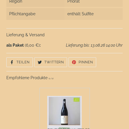
Region
Priorat
Pflichtangabe
enthält Sulfite
Lieferung & Versand
als Paket
(6,00 €)
:
Lieferung bis: 13.08.26 14:00 Uhr
AUF
AUF
AUF
TEILEN
TWITTERN
PINNEN
FACEBOOK
TWITTER
PINTEREST
TEILEN
TWITTERN
PINNEN
Empfohlene Produkte
(
1
/
2
)