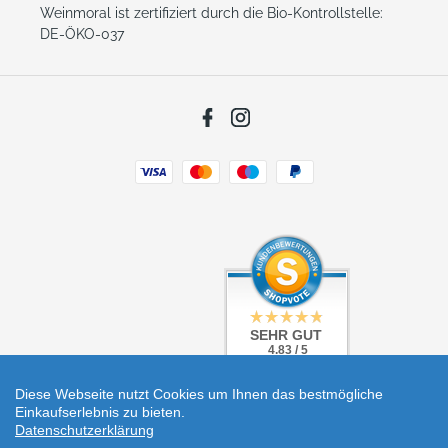
Weinmoral ist zertifiziert durch die Bio-Kontrollstelle:
DE-ÖKO-037
Facebook
Instagram
Zahlungsarten
SEHR GUT
SEHR GUT
4.83 / 5
4.83 / 5
aus 5 Bewertungen
aus 5 Bewertungen
bei: shopvote.de
bei: shopvote.de
Diese Webseite nutzt Cookies um Ihnen das bestmögliche
Einkaufserlebnis zu bieten.
Datenschutzerklärung