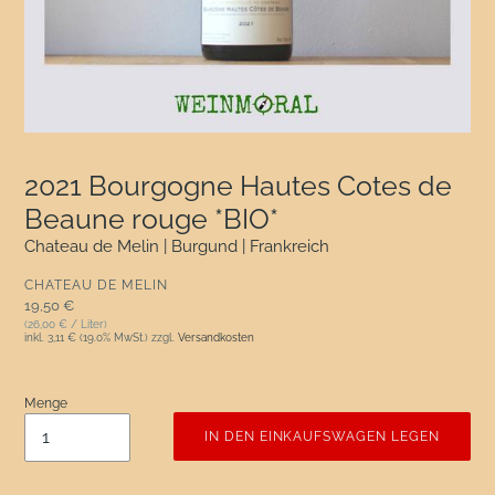
2021 Bourgogne Hautes Cotes de
Beaune rouge *BIO*
Chateau de Melin | Burgund | Frankreich
VERKÄUFER
CHATEAU DE MELIN
Normaler Preis
19,50 €
(26,00 € / Liter)
inkl.
3,11 €
(19.0% MwSt.) zzgl.
Versandkosten
Menge
IN DEN EINKAUFSWAGEN LEGEN