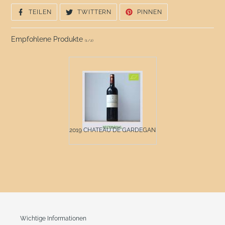
AUF
AUF
AUF
TEILEN
TWITTERN
PINNEN
FACEBOOK
TWITTER
PINTEREST
TEILEN
TWITTERN
PINNEN
Empfohlene Produkte
(
1
/
2
)
2019 CHATEAU DE GARDEGAN ...
Wichtige Informationen