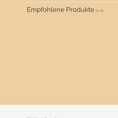
Empfohlene Produkte
(
1
/
2
)