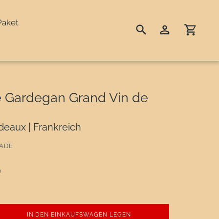
Paket
Suchen
Einloggen
Einka
 Gardegan Grand Vin de
deaux | Frankreich
ADE
n
IN DEN EINKAUFSWAGEN LEGEN