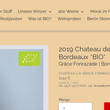
r Stoff
Unsere Winzer
alle Weine
Moral im 
Restposten
Was ist BIO?
Weinproben
Berlin Store
2019 Chateau de
Bordeaux *BIO*
Grâce Fonrazade | Bor
VERKÄUFER
CHATEAU LA GRACE FONRAZ
Normaler Preis
12,50 €
(16,66 € / Liter)
inkl.
1,99 €
(19.0% MwSt.) zzgl.
Versandkoste
Menge