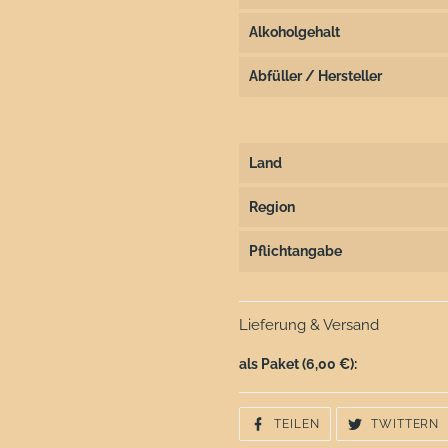
Alkoholgehalt
Abfüller / Hersteller
Land
Region
Pflichtangabe
Lieferung & Versand
als Paket
(6,00 €)
:
AUF
A
TEILEN
TWITTERN
FACEBOOK
T
TEILEN
T