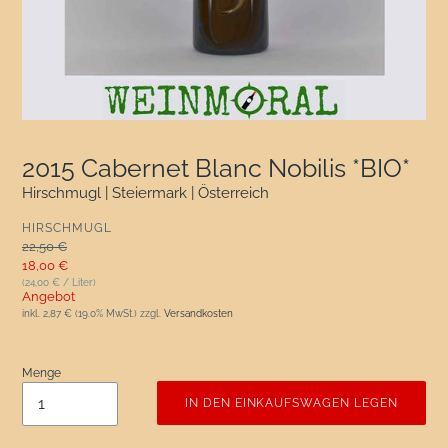
2015 Cabernet Blanc Nobilis *BIO*
Hirschmugl | Steiermark | Österreich
VERKÄUFER
HIRSCHMUGL
Normaler Preis
22,50 €
Sonderpreis
18,00 €
(24,00 € / Liter)
Angebot
inkl.
2,87 €
(19.0% MwSt.) zzgl.
Versandkosten
Menge
IN DEN EINKAUFSWAGEN LEGEN