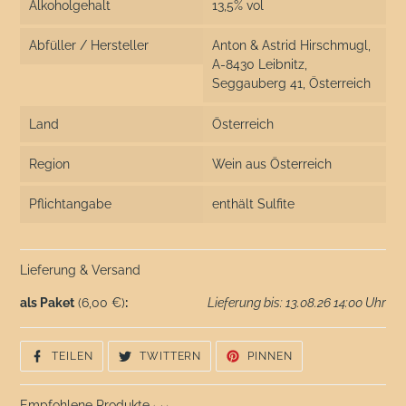
Alkoholgehalt
13,5% vol
Abfüller / Hersteller
Anton & Astrid Hirschmugl,
A-8430 Leibnitz,
Seggauberg 41, Österreich
Land
Österreich
Region
Wein aus Österreich
Pflichtangabe
enthält Sulfite
Lieferung & Versand
als Paket
(6,00 €)
:
Lieferung bis: 13.08.26 14:00 Uhr
AUF
AUF
AUF
TEILEN
TWITTERN
PINNEN
FACEBOOK
TWITTER
PINTEREST
TEILEN
TWITTERN
PINNEN
Empfohlene Produkte