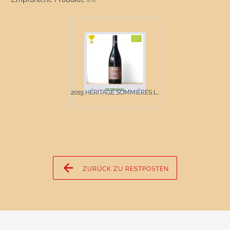
(
1
/
2
)
2019 HÉRITAGE SOMMIÈRES L...
ZURÜCK ZU RESTPOSTEN