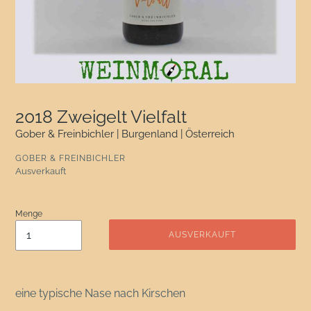
2018 Zweigelt Vielfalt
Gober & Freinbichler | Burgenland | Österreich
VERKÄUFER
GOBER & FREINBICHLER
Normaler Preis
Ausverkauft
Menge
AUSVERKAUFT
eine typische Nase nach Kirschen