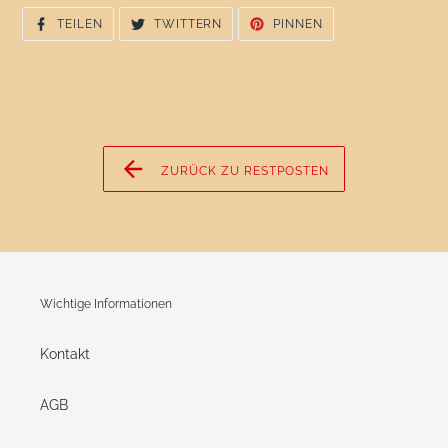
AUF
AUF
AUF
TEILEN
TWITTERN
PINNEN
FACEBOOK
TWITTER
PINTEREST
TEILEN
TWITTERN
PINNEN
ZURÜCK ZU RESTPOSTEN
Wichtige Informationen
Kontakt
AGB