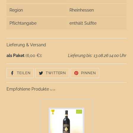
Region
Rheinhessen
Pflichtangabe
enthält Sulfite
Lieferung & Versand
als Paket
(6,00 €)
:
Lieferung bis: 13.08.26 14:00 Uhr
AUF
AUF
AUF
TEILEN
TWITTERN
PINNEN
FACEBOOK
TWITTER
PINTEREST
TEILEN
TWITTERN
PINNEN
Empfohlene Produkte
(
1
/
2
)