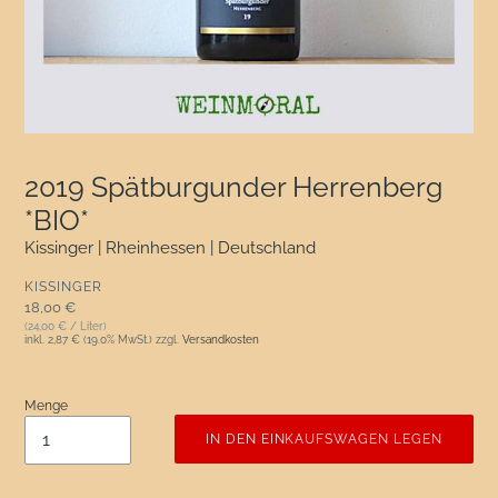
2019 Spätburgunder Herrenberg
*BIO*
Kissinger | Rheinhessen | Deutschland
VERKÄUFER
KISSINGER
Normaler Preis
18,00 €
(24,00 € / Liter)
inkl.
2,87 €
(19.0% MwSt.) zzgl.
Versandkosten
Menge
IN DEN EINKAUFSWAGEN LEGEN