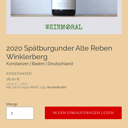
2020 Spätburgunder Alte Reben
Winklerberg
Konstanzer | Baden | Deutschland
VERKÄUFER
KONSTANZER
Normaler Preis
18,00 €
(24,00 € / Liter)
inkl.
2,87 €
(19.0% MwSt.) zzgl.
Versandkosten
Menge
IN DEN EINKAUFSWAGEN LEGEN