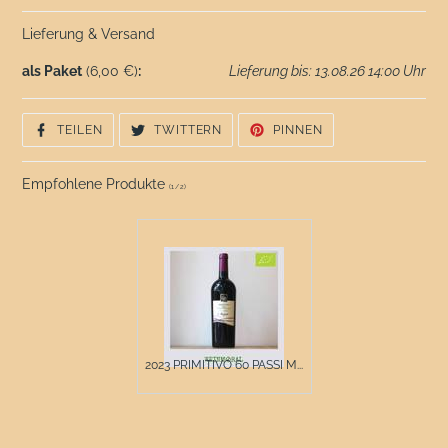
Lieferung & Versand
als Paket
(6,00 €)
:
Lieferung bis: 13.08.26 14:00 Uhr
AUF
AUF
AUF
TEILEN
TWITTERN
PINNEN
FACEBOOK
TWITTER
PINTEREST
TEILEN
TWITTERN
PINNEN
Empfohlene Produkte
(
1
/
2
)
2023 PRIMITIVO 60 PASSI M...