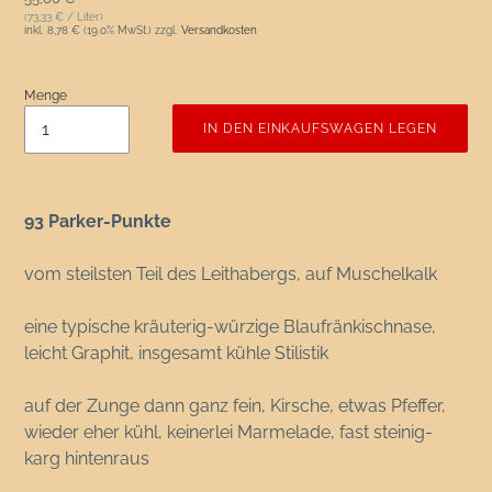
(73,33 € / Liter)
inkl.
8,78 €
(19.0% MwSt.) zzgl.
Versandkosten
Menge
IN DEN EINKAUFSWAGEN LEGEN
93 Parker-Punkte
vom steilsten Teil des Leithabergs, auf Muschelkalk
eine typische kräuterig-würzige Blaufränkischnase,
leicht Graphit, insgesamt kühle Stilistik
auf der Zunge dann ganz fein, Kirsche, etwas Pfeffer,
wieder eher kühl, keinerlei Marmelade, fast steinig-
karg hintenraus