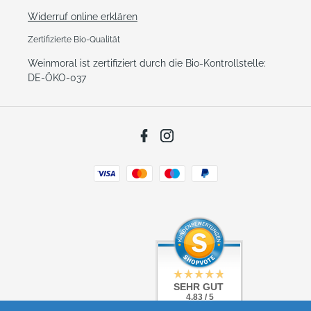
Widerruf online erklären
Zertifizierte Bio-Qualität
Weinmoral ist zertifiziert durch die Bio-Kontrollstelle:
DE-ÖKO-037
Facebook
Instagram
Zahlungsarten
SEHR GUT
SEHR GUT
4.83 / 5
4.83 / 5