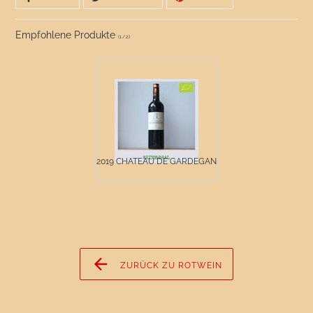
FACEBOOK
TWITTER
PINTEREST
TEILEN
TWITTERN
PINNEN
Empfohlene Produkte
(
1
/
2
)
2019 CHATEAU DE GARDEGAN ...
ZURÜCK ZU ROTWEIN