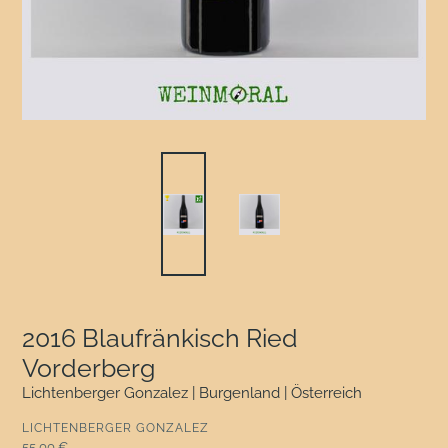
2016 Blaufränkisch Ried
Vorderberg
Lichtenberger Gonzalez | Burgenland | Österreich
VERKÄUFER
LICHTENBERGER GONZALEZ
Normaler Preis
55,00 €