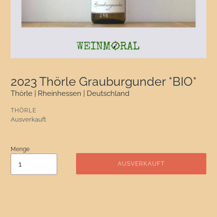
2023 Thörle Grauburgunder *BIO*
Thörle | Rheinhessen | Deutschland
VERKÄUFER
THÖRLE
Normaler Preis
Ausverkauft
Menge
AUSVERKAUFT