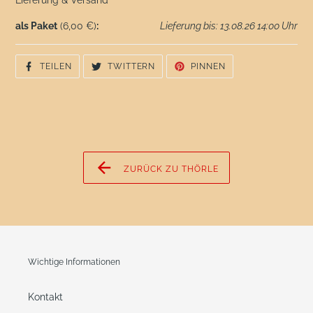
Lieferung & Versand
als Paket
(6,00 €)
:
Lieferung bis: 13.08.26 14:00 Uhr
AUF
AUF
AUF
TEILEN
TWITTERN
PINNEN
FACEBOOK
TWITTER
PINTEREST
TEILEN
TWITTERN
PINNEN
ZURÜCK ZU THÖRLE
Wichtige Informationen
Kontakt