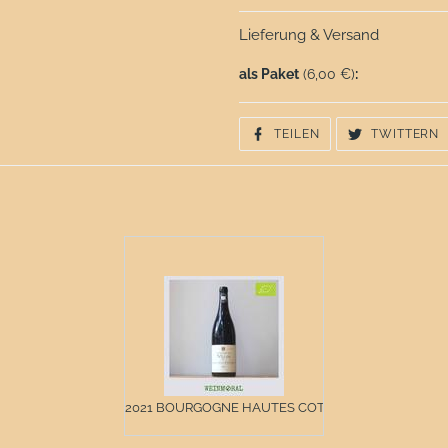
Lieferung & Versand
als Paket
(6,00 €)
:
AUF
A
TEILEN
TWITTERN
FACEBOOK
T
TEILEN
T
2021 BOURGOGNE HAUTES COT...