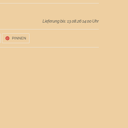
Lieferung bis: 13.08.26 14:00 Uhr
UF
AUF
PINNEN
WITTER
PINTEREST
WITTERN
PINNEN