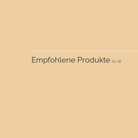
Empfohlene Produkte
(
1
/
2
)