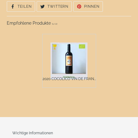
AUF
AUF
AUF
TEILEN
TWITTERN
PINNEN
FACEBOOK
TWITTER
PINTEREST
TEILEN
TWITTERN
PINNEN
Empfohlene Produkte
(
1
/
2
)
2020 COCOLICO VIN DE FRAN...
Wichtige Informationen