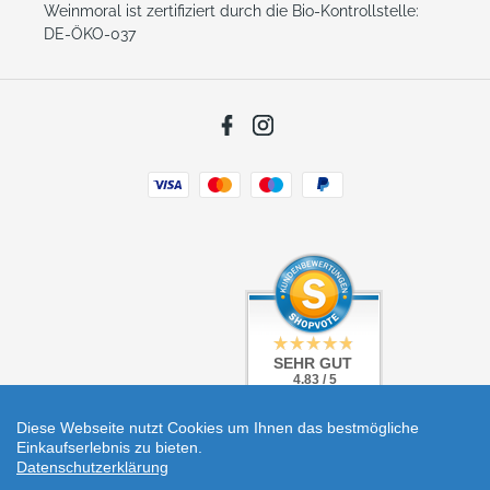
Weinmoral ist zertifiziert durch die Bio-Kontrollstelle:
DE-ÖKO-037
Facebook
Instagram
Zahlungsarten
SEHR GUT
SEHR GUT
4.83 / 5
4.83 / 5
aus 5 Bewertungen
aus 5 Bewertungen
bei: shopvote.de
bei: shopvote.de
Diese Webseite nutzt Cookies um Ihnen das bestmögliche
Einkaufserlebnis zu bieten.
Datenschutzerklärung