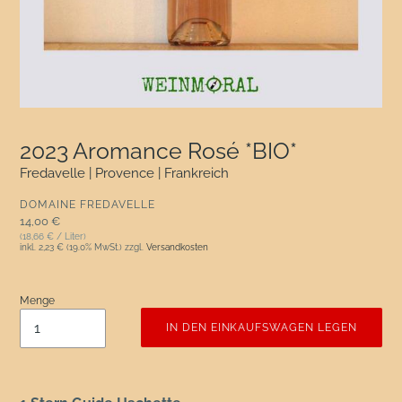
2023 Aromance Rosé *BIO*
Fredavelle | Provence | Frankreich
VERKÄUFER
DOMAINE FREDAVELLE
Normaler Preis
14,00 €
(18,66 € / Liter)
inkl.
2,23 €
(19.0% MwSt.) zzgl.
Versandkosten
Menge
IN DEN EINKAUFSWAGEN LEGEN