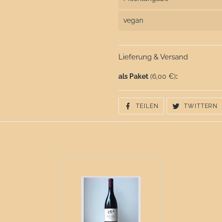
vegan
Lieferung & Versand
als Paket
(6,00 €)
:
AUF
A
TEILEN
TWITTERN
FACEBOOK
T
TEILEN
T