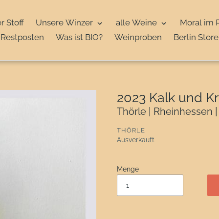
r Stoff
Unsere Winzer
alle Weine
Moral im 
Restposten
Was ist BIO?
Weinproben
Berlin Store
2023 Kalk und Kr
Thörle | Rheinhessen 
VERKÄUFER
THÖRLE
Normaler Preis
Ausverkauft
Menge