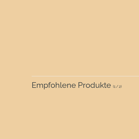
Empfohlene Produkte
(
1
/
2
)