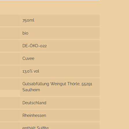
750ml
bio
DE-ÖKO-022
Cuvee
13,0% vol
Gutsabfüllung Weingut Thörle, 55291
Saulheim
Deutschland
Rheinhessen
enthält Sulfite