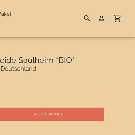
Paket
Suchen
Einloggen
Einka
eide Saulheim *BIO*
| Deutschland
AUSVERKAUFT