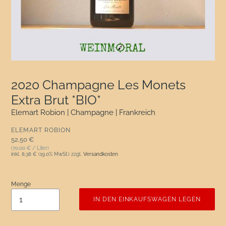
2020 Champagne Les Monets
Extra Brut *BIO*
Elemart Robion | Champagne | Frankreich
VERKÄUFER
ELEMART ROBION
Normaler Preis
52,50 €
(70,00 € / Liter)
inkl.
8,38 €
(19.0% MwSt.) zzgl.
Versandkosten
Menge
IN DEN EINKAUFSWAGEN LEGEN