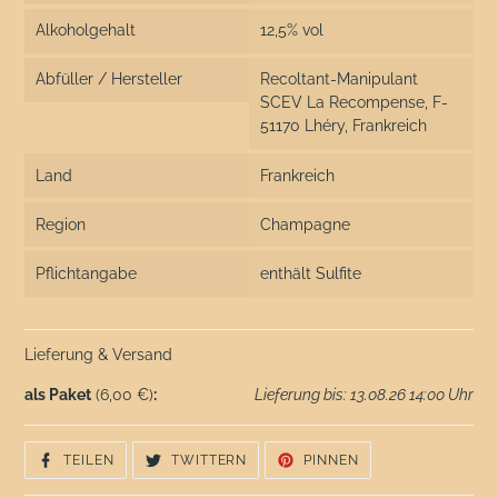
Alkoholgehalt
12,5% vol
Abfüller / Hersteller
Recoltant-Manipulant
SCEV La Recompense, F-
51170 Lhéry, Frankreich
Land
Frankreich
Region
Champagne
Pflichtangabe
enthält Sulfite
Lieferung & Versand
als Paket
(6,00 €)
:
Lieferung bis: 13.08.26 14:00 Uhr
AUF
AUF
AUF
TEILEN
TWITTERN
PINNEN
FACEBOOK
TWITTER
PINTEREST
TEILEN
TWITTERN
PINNEN