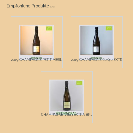
Empfohlene Produkte
(
1
/
2
)
2019 CHAMPAGNE PETIT MESL...
2019 CHAMPAGNE 60/40 EXTR...
CHAMPAGNE VB03 EXTRA BRUT...