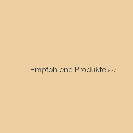
Empfohlene Produkte
(
1
/
2
)