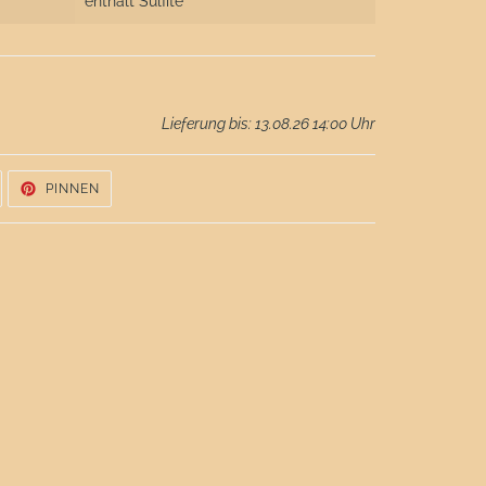
enthält Sulfite
Lieferung bis: 13.08.26 14:00 Uhr
UF
AUF
PINNEN
WITTER
PINTEREST
WITTERN
PINNEN