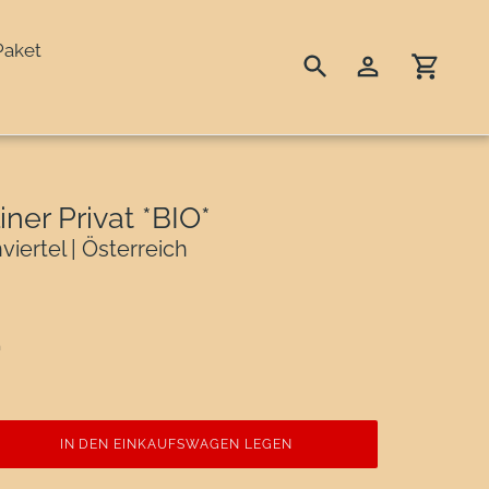
Paket
Suchen
Einloggen
Einka
iner Privat *BIO*
iertel | Österreich
n
IN DEN EINKAUFSWAGEN LEGEN