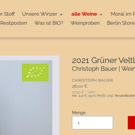
r Stoff
Unsere Winzer
alle Weine
Moral im 
Restposten
Was ist BIO?
Weinproben
Berlin Store
2021 Grüner Veltl
Christoph Bauer | Weinv
VERKÄUFER
CHRISTOPH BAUER
Normaler Preis
28,00 €
(37,33 € / Liter)
inkl.
4,47 €
(19.0% MwSt.) zzgl.
Versandkoste
Menge