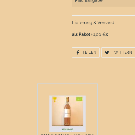
Pflichtangabe
Lieferung & Versand
als Paket
(6,00 €)
:
AUF
A
TEILEN
TWITTERN
FACEBOOK
T
TEILEN
T