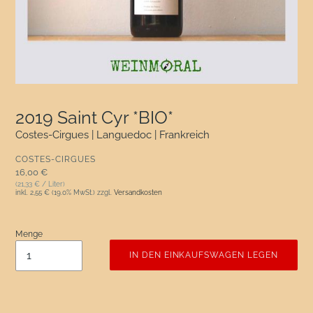
2019 Saint Cyr *BIO*
Costes-Cirgues | Languedoc | Frankreich
VERKÄUFER
COSTES-CIRGUES
Normaler Preis
16,00 €
(21,33 € / Liter)
inkl.
2,55 €
(19.0% MwSt.) zzgl.
Versandkosten
Menge
IN DEN EINKAUFSWAGEN LEGEN