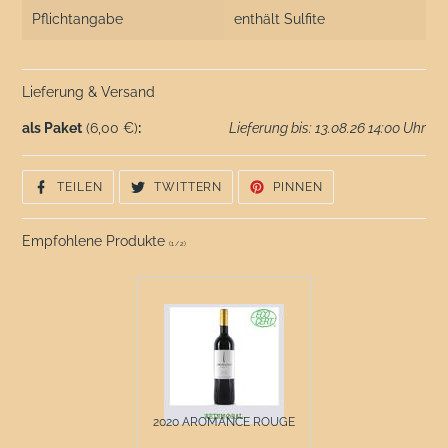
Pflichtangabe
enthält Sulfite
Lieferung & Versand
als Paket
(6,00 €)
:
Lieferung bis: 13.08.26 14:00 Uhr
AUF
AUF
AUF
TEILEN
TWITTERN
PINNEN
FACEBOOK
TWITTER
PINTEREST
TEILEN
TWITTERN
PINNEN
Empfohlene Produkte
(
1
/
2
)
2020 AROMANCE ROUGE